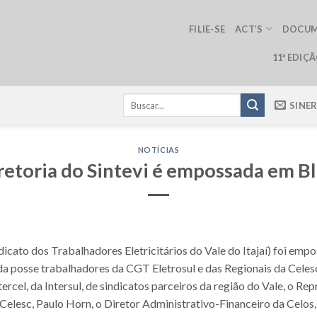
FILIE-SE
ACT’S
DOCU
11ª EDIÇ
SINE
NOTÍCIAS
retoria do Sintevi é empossada em 
ndicato dos Trabalhadores Eletricitários do Vale do Itajaí) foi empo
a posse trabalhadores da CGT Eletrosul e das Regionais da Celesc
 Intercel, da Intersul, de sindicatos parceiros da região do Vale, o
elesc, Paulo Horn, o Diretor Administrativo-Financeiro da Celos,