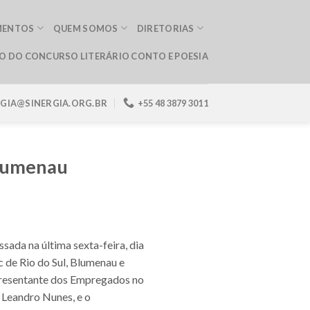
MENTOS
QUEM SOMOS
DIRETORIAS
ÃO DO CONCURSO LITERÁRIO CONTO E POESIA
RGIA@SINERGIA.ORG.BR
+55 48 3879 3011
Blumenau
ssada na última sexta-feira, dia
 de Rio do Sul, Blumenau e
 Representante dos Empregados no
 Leandro Nunes, e o