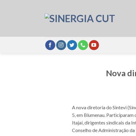
Skip
to
content
Nova di
A nova diretoria do Sintevi (Si
5, em Blumenau. Participaram d
Itajaí, dirigentes sindicais da
Conselho de Administração da C