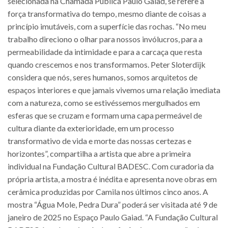
selecionada na Chamada Pública Paulo Gaiad, se refere à
força transformativa do tempo, mesmo diante de coisas a
princípio imutáveis, com a superfície das rochas. “No meu
trabalho direciono o olhar para nossos invólucros, para a
permeabilidade da intimidade e para a carcaça que resta
quando crescemos e nos transformamos. Peter Sloterdijk
considera que nós, seres humanos, somos arquitetos de
espaços interiores e que jamais vivemos uma relação imediata
com a natureza, como se estivéssemos mergulhados em
esferas que se cruzam e formam uma capa permeável de
cultura diante da exterioridade, em um processo
transformativo de vida e morte das nossas certezas e
horizontes”, compartilha a artista que abre a primeira
individual na Fundação Cultural BADESC. Com curadoria da
própria artista, a mostra é inédita e apresenta nove obras em
cerâmica produzidas por Camila nos últimos cinco anos. A
mostra “Água Mole, Pedra Dura” poderá ser visitada até 9 de
janeiro de 2025 no Espaço Paulo Gaiad. “A Fundação Cultural