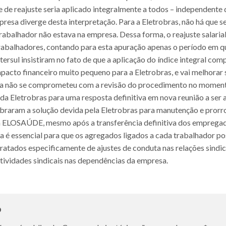
ce de reajuste seria aplicado integralmente a todos – independente
resa diverge desta interpretação. Para a Eletrobras, não há que 
trabalhador não estava na empresa. Dessa forma, o reajuste salaria
trabalhadores, contando para esta apuração apenas o período em q
tersul insistiram no fato de que a aplicação do índice integral com
mpacto financeiro muito pequeno para a Eletrobras, e vai melhorar 
sa não se comprometeu com a revisão do procedimento no momento
 da Eletrobras para uma resposta definitiva em nova reunião a ser 
cobraram a solução devida pela Eletrobras para manutenção e pror
ELOSAÚDE, mesmo após a transferência definitiva dos empregado
da é essencial para que os agregados ligados a cada trabalhador 
dos especificamente de ajustes de conduta nas relações sindicai
atividades sindicais nas dependências da empresa.
o