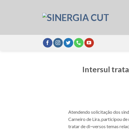
Skip
to
content
Intersul trat
Atendendo solicitação dos sind
Carneiro de Lira, participou de
tratar de di¬versos temas rel