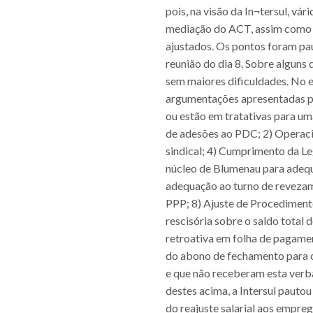
pois, na visão da In¬tersul, 
mediação do ACT, assim como o
ajustados. Os pontos foram pau
reunião do dia 8. Sobre alguns
sem maiores dificuldades. No e
argumentações apresentadas pel
ou estão em tratativas para um
de adesões ao PDC; 2) Operacio
sindical; 4) Cumprimento da Le
núcleo de Blumenau para adequa
adequação ao turno de revezame
PPP; 8) Ajuste de Procediment
rescisória sobre o saldo total
retroativa em folha de pagamen
do abono de fechamento para 
e que não receberam esta verba 
destes acima, a Intersul pauto
do reajuste salarial aos empr