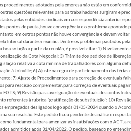
vários procedimentos adotados pela empresa não estão em conformi
utras questões relevantes para os trabalhadores surgiram e pre
tados pelas entidades sindicais em correspondência anterior e p
 dos pontos de pauta, houve convergência e o problema apontado pe
ntanto, em outros pontos não houve convergência e devem voltar a 
a Intersul durante a reunião. Dentre os problemas pautados pela 
a boa solução a partir da reunião, é possível citar: 1) Nivelament
nalização da Cota Negocial; 3) Trâmite dos pedidos de liberação 
gislação relativa a cota mínima de trabalhadores com alguma defic
ção à Joinville; 6) Ajuste na regra de particionamento das férias
nto; 7) Ajuste de Procedimentos para correção de eventuais falha
os para rescisão complementar, para correção de eventuais paga
 do FGTS; 9) Revisão para averiguação de eventuais descontos ind
to referentes à rubrica “gratificação de substituição”; 10) Revis
os empregados desligados logo após 01/05/2024 quando o Acordo 
na sua rescisão. Este pedido ficou pendente de análise e resposta
u como fundamental para amenizar as insatisfações com o ACT, a r
egados admitidos após 31/04/2022. O pedido, baseado no entendim