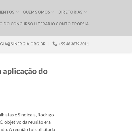
MENTOS
QUEM SOMOS
DIRETORIAS
ÃO DO CONCURSO LITERÁRIO CONTO E POESIA
RGIA@SINERGIA.ORG.BR
+55 48 3879 3011
a aplicação do
histas e Sindicais, Rodrigo
 O objetivo da reunião era
o. A reunião foi solicitada