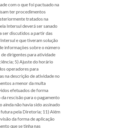
dade com o que foi pactuado na
cisam ter procedimentos
osteriormente tratados na
la Intersul deverá ser sanado
ser discutidos a partir das
Intersul e que tiveram solução
o de informações sobre o número
de dirigentes para atividade
iência; 5) Ajuste do horário
 dos operadores para
s na descrição de atividade no
mentos a menor da multa
evidos efetuados de forma
ão da rescisão para o pagamento
ainda não havia sido assinado
 futura pela Diretoria; 11) Além
evisão da forma de aplicação
ento que se tinha nas