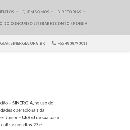
MENTOS
QUEM SOMOS
DIRETORIAS
ÃO DO CONCURSO LITERÁRIO CONTO E POESIA
RGIA@SINERGIA.ORG.BR
+55 48 3879 3011
gião
– SINERGIA
, no uso de
idades operacionais da
es Júnior –
CEREJ
de sua base
 realizar nos
dias 27 e