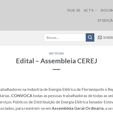
FILIE-SE
ACT’S
DOCU
11ª EDIÇ
SINE
NOTÍCIAS
Edital – Assembleia CEREJ
abalhadores na Indústria de Energia Elétrica de Florianópolis e Re
tárias,
CONVOCA
todas as pessoas trabalhadoras de todas as un
rviços Públicos de Distribuição de Energia Elétrica Senador Estev
associados, para reunirem-se em
Assembleia Geral Ordinária
, a se