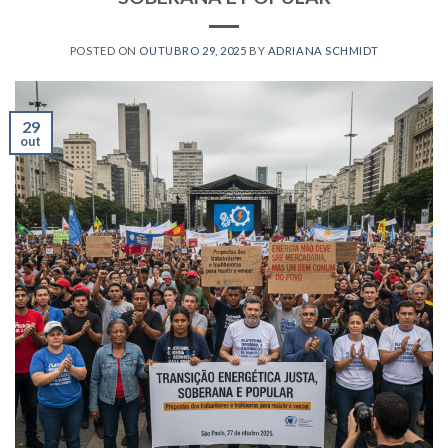
POSTED ON
OUTUBRO 29, 2025
BY
ADRIANA SCHMIDT
29
out