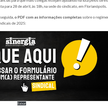
âncias para que mais colegas estejam ajudando na luta pelos direi
ta para 28 de abril, às 18h, na sede do sindicato, em Florianópolis.
 seguida,
o PDF com as informações completas
sobre o regime
ndicais de 2025:
Baixar