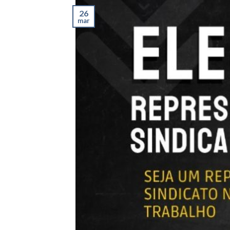
26
mar