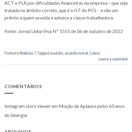
ACT e PLR por dificuldades financeiras da empresa – que seja
tratada no âmbito correto, que é o GT do PCS – e não um
prêmio a quem assedia e adoece a classe trabalhadora.
Fonte: Jornal Linha Viva Nº 1551 de 06 de outubro de 2022
Posted in
Notícias
|
Tagged
assédio
,
assédio moral
,
Celesc
Leave a comment
COMENTÁRIOS
instagram story viewer
em
Moção de Aplauso pelos 60 anos
do Sinergia
ARQUIVOS